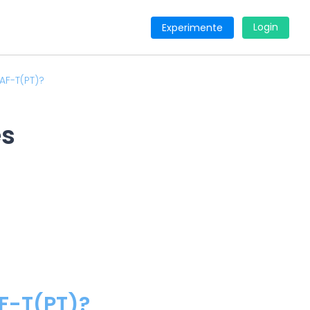
Login
Experimente
AF-T(PT)?
es
F-T(PT)?