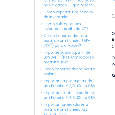
O meu SAF-T(PT) não passa
na validação. O que fazer?
Como exportar um ficheiro
E
de inventário?
Como submeter um
inventário no site da AT?
Como importar dados a
A
partir de um ficheiro SAF-
T(PT) para o Moloni?
a
Importei dados a partir de
um SAF-T(PT). Como posso
O
organizá-los?
P
Posso importar dados para o
Moloni?
S
Importar artigos a partir de
um ficheiro XLS, XLSX ou CSV
Importar clientes a partir de
um ficheiro XLS, XLSX ou CSV
Importar fornecedores a
partir de um ficheiro XLS,
XLSX ou CSV