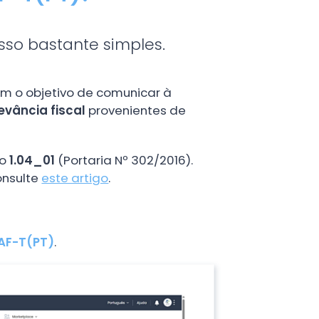
sso bastante simples.
m o objetivo de comunicar à
vância fiscal
provenientes de
ão
1.04_01
(Portaria Nº 302/2016).
onsulte
este artigo
.
SAF-T(PT)
.