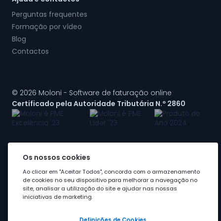
Perguntas frequentes
Formação por vídeo
Blog
Contactos
© 2026 Moloni - Software de faturação online
Certificado pela Autoridade Tributária N.º 2860
Os nossos cookies
A Moloni faz parte do
grupo Visma
Ao clicar em "Aceitar Todos", concorda com o armazenamento
de cookies no seu dispositivo para melhorar a navegação no
site, analisar a utilização do site e ajudar nas nossas
iniciativas de marketing.
Definições de Cookies