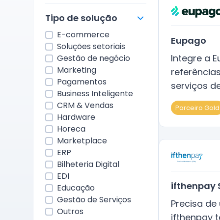
Tipo de solução
E-commerce
Eupago
Soluções setoriais
Integre a 
Gestão de negócio
Marketing
referência
Pagamentos
serviços d
Business Inteligente
CRM & Vendas
Parceiro Gold
Hardware
Horeca
Marketplace
ERP
Bilheteria Digital
EDI
ifthenpay
Educação
Gestão de Serviços
Precisa de
Outros
ifthenpay 