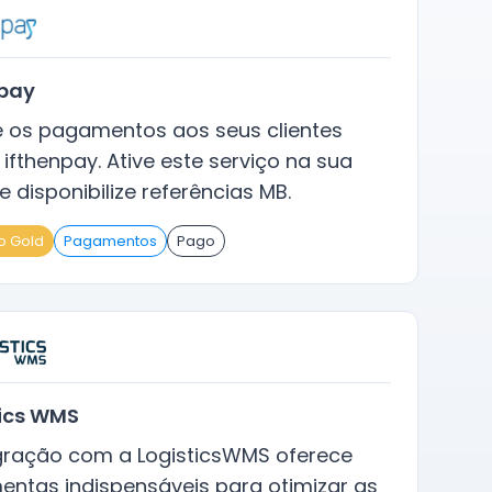
npay
te os pagamentos aos seus clientes
ifthenpay. Ative este serviço na sua
e disponibilize referências MB.
o Gold
Pagamentos
Pago
tics WMS
gração com a LogisticsWMS oferece
entas indispensáveis para otimizar as