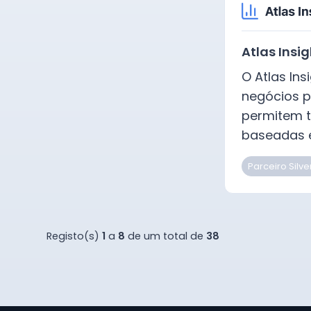
Atlas Insi
O Atlas Ins
negócios p
permitem t
baseadas 
Parceiro Silve
Registo(s)
1
a
8
de um total de
38