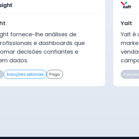
ght
Yalt
ight fornece-lhe análises de
Yalt é
rofissionais e dashboards que
market
omar decisões confiantes e
vendas
em dados.
campa
r
Soluções setoriais
Pago
Parceir