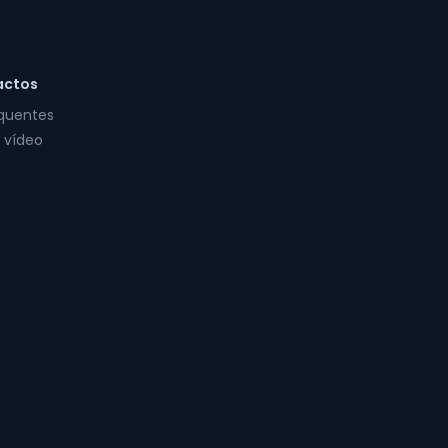
actos
equentes
 vídeo