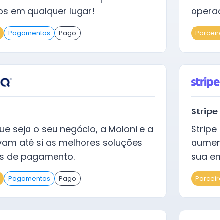
s em qualquer lugar!
opera
Pagamentos
Pago
Parceir
Stripe
ue seja o seu negócio, a Moloni e a
Stripe
vam até si as melhores soluções
aument
os de pagamento.
sua em
Pagamentos
Pago
Parceir