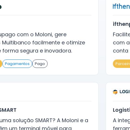
ifthe
Eupago com o Moloni, gere
Facili
s Multibanco facilmente e otimize
com a 
e forma segura e inovadora.
conta 
Pagamentos
Pago
Parceir
 SMART
Logis
 uma solução SMART? A Moloni e a
A inte
têm um terminal móvel para
ferram