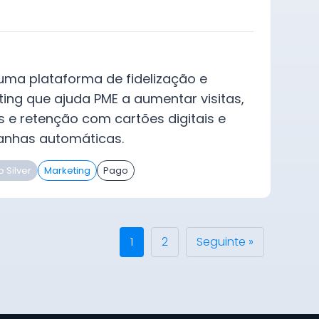
 uma plataforma de fidelização e
ing que ajuda PME a aumentar visitas,
 e retenção com cartões digitais e
nhas automáticas.
o Silver
Marketing
Pago
1
2
Seguinte »