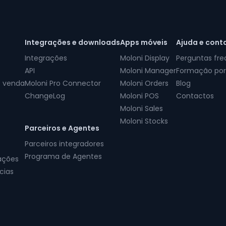
Integrações e downloads
Apps móveis
Ajuda e cont
Integrações
Moloni Display
Perguntas fr
API
Moloni Manager
Formação por
e venda
Moloni Pro Connector
Moloni Orders
Blog
ChangeLog
Moloni POS
Contactos
Moloni Sales
Moloni Stocks
Parceiros e Agentes
Parceiros integradores
Programa de Agentes
ações
cias