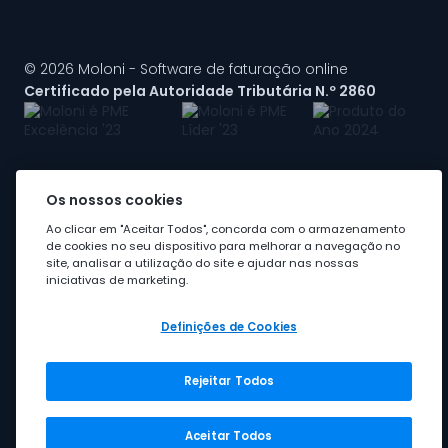
© 2026 Moloni - Software de faturação online
Certificado pela Autoridade Tributária N.º 2860
Os nossos cookies
A Moloni faz parte do
grupo Visma
Ao clicar em "Aceitar Todos", concorda com o armazenamento
de cookies no seu dispositivo para melhorar a navegação no
site, analisar a utilização do site e ajudar nas nossas
iniciativas de marketing.
Definições de Cookies
Rejeitar Todos
Grupo Visma
Visma em Portugal
Aceitar Todos
Carreira na Visma