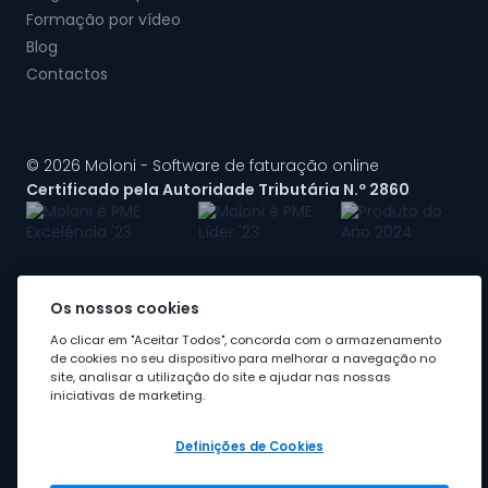
Formação por vídeo
Blog
Contactos
© 2026 Moloni - Software de faturação online
Certificado pela Autoridade Tributária N.º 2860
Os nossos cookies
A Moloni faz parte do
grupo Visma
Ao clicar em "Aceitar Todos", concorda com o armazenamento
de cookies no seu dispositivo para melhorar a navegação no
site, analisar a utilização do site e ajudar nas nossas
iniciativas de marketing.
Definições de Cookies