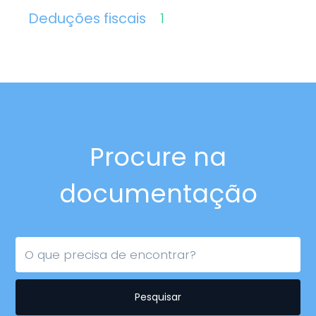
Deduções fiscais
1
Procure na
documentação
Pesquisar