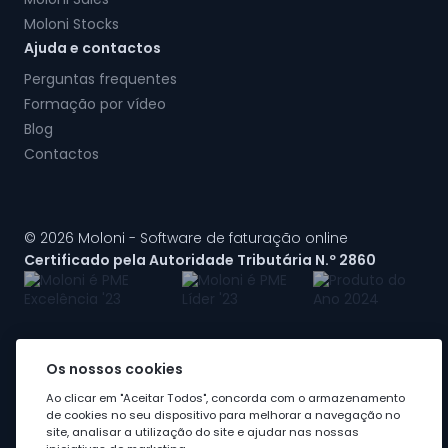
Moloni Stocks
Ajuda e contactos
Perguntas frequentes
Formação por vídeo
Blog
Contactos
© 2026 Moloni - Software de faturação online
Certificado pela Autoridade Tributária N.º 2860
Os nossos cookies
A Moloni faz parte do
grupo Visma
Ao clicar em "Aceitar Todos", concorda com o armazenamento
de cookies no seu dispositivo para melhorar a navegação no
site, analisar a utilização do site e ajudar nas nossas