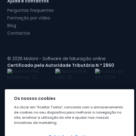
Ajuda e contactos
Perguntas frequentes
Formação por vídeo
Blog
Contactos
© 2026 Moloni - Software de faturação online
Certificado pela Autoridade Tributária N.º 2860
Os nossos cookies
A Moloni faz parte do
grupo Visma
Ao clicar em "Aceitar Todos", concorda com o armazenamento
de cookies no seu dispositivo para melhorar a navegação no
site, analisar a utilização do site e ajudar nas nossas
iniciativas de marketing.