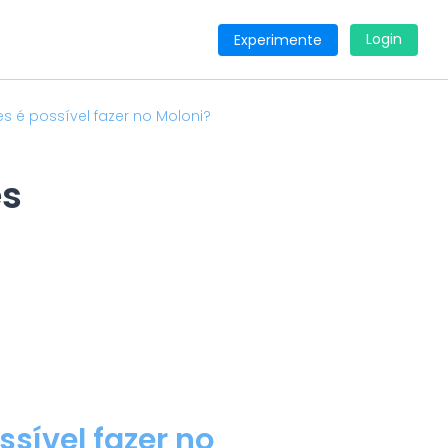
Login
Experimente
s é possível fazer no Moloni?
es
ssível fazer no