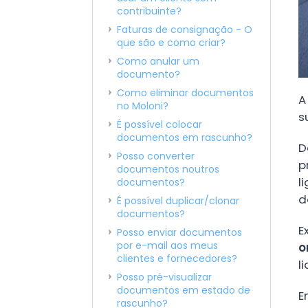
contribuinte?
Faturas de consignação - O
que são e como criar?
Como anular um
documento?
Como eliminar documentos
no Moloni?
s
É possível colocar
documentos em rascunho?
D
Posso converter
p
documentos noutros
l
documentos?
d
É possível duplicar/clonar
documentos?
E
Posso enviar documentos
por e-mail aos meus
o
clientes e fornecedores?
l
Posso pré-visualizar
documentos em estado de
E
rascunho?