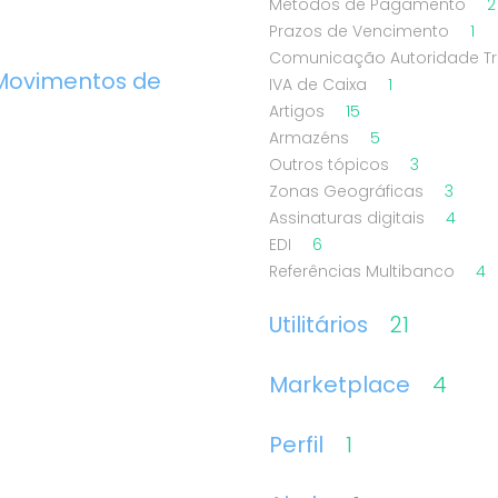
Métodos de Pagamento
2
Prazos de Vencimento
1
Comunicação Autoridade Tri
-Movimentos de
IVA de Caixa
1
Artigos
15
Armazéns
5
Outros tópicos
3
Zonas Geográficas
3
Assinaturas digitais
4
EDI
6
Referências Multibanco
4
Utilitários
21
Marketplace
4
Perfil
1