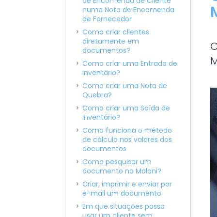
de Encomenda de Cliente
numa Nota de Encomenda
de Fornecedor
Como criar clientes
diretamente em
C
documentos?
M
Como criar uma Entrada de
Inventário?
Como criar uma Nota de
Quebra?
Como criar uma Saída de
Inventário?
Como funciona o método
de cálculo nos valores dos
documentos
Como pesquisar um
documento no Moloni?
Criar, imprimir e enviar por
e-mail um documento
Em que situações posso
usar um cliente sem