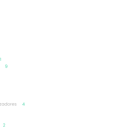
1
)
9
izadores
4
2