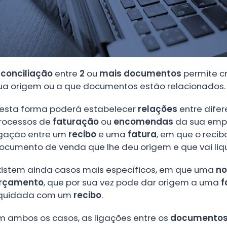
A
conciliação
entre
2
ou
mais documentos
permite c
ua origem ou a que documentos estão relacionados.
esta forma poderá estabelecer
relações
entre dife
rocessos de
faturação
ou
encomendas
da sua empr
igação entre um
recibo
e uma
fatura
, em que o reci
ocumento de venda que lhe deu origem e que vai liqu
xistem ainda casos mais específicos, em que uma
no
rçamento
, que por sua vez pode dar origem a uma
f
iquidada com um
recibo
.
m ambos os casos, as ligações entre os
documento