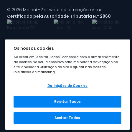
© 2026 Moloni - Software de faturação online
Certificado pela Autoridade Tributária N.º 2860
Os nossos cookies
A Moloni faz parte do
grupo Visma
Ao clicar em "Aceitar Todos", concorda com o armazenamento
de cookies no seu dispositivo para melhorar a navegação no
site, analisar a utilização do site e ajudar nas nossas
iniciativas de marketing.
Definições de Cookies
Rejeitar Todos
Grupo Visma
Visma em Portugal
Aceitar Todos
Carreira na Visma