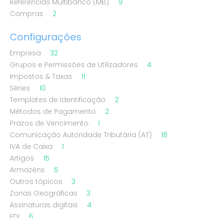
Referências Multibanco (MB)
9
Compras
2
Configurações
Empresa
32
Grupos e Permissões de Utilizadores
4
Impostos & Taxas
11
Séries
10
Templates de Identificação
2
Métodos de Pagamento
2
Prazos de Vencimento
1
Comunicação Autoridade Tributária (AT)
18
IVA de Caixa
1
Artigos
15
Armazéns
5
Outros tópicos
3
Zonas Geográficas
3
Assinaturas digitais
4
EDI
6