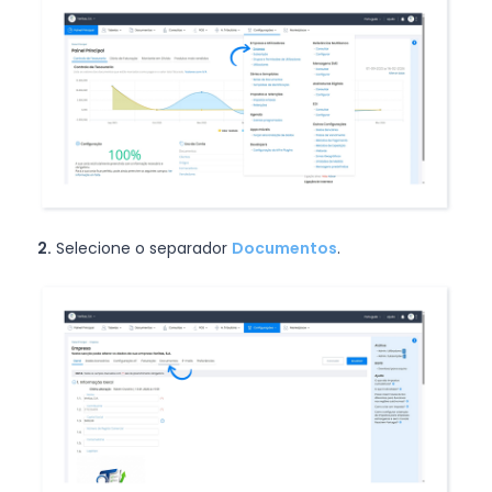
2.
Selecione o separador
Documentos
.