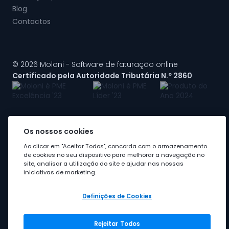
Blog
Contactos
© 2026 Moloni - Software de faturação online
Certificado pela Autoridade Tributária N.º 2860
Os nossos cookies
A Moloni faz parte do
grupo Visma
Ao clicar em "Aceitar Todos", concorda com o armazenamento
de cookies no seu dispositivo para melhorar a navegação no
site, analisar a utilização do site e ajudar nas nossas
iniciativas de marketing.
Definições de Cookies
Rejeitar Todos