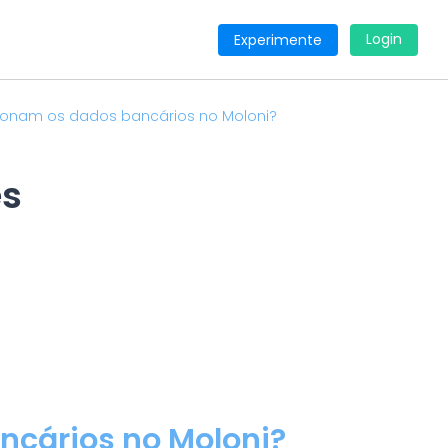
Login
Experimente
onam os dados bancários no Moloni?
es
cários no Moloni?