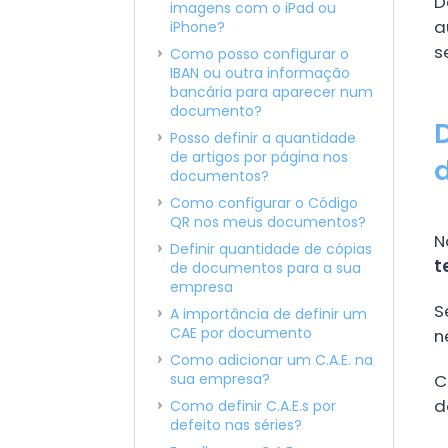
D
imagens com o iPad ou
a
iPhone?
s
Como posso configurar o
IBAN ou outra informação
bancária para aparecer num
documento?
Posso definir a quantidade
de artigos por página nos
documentos?
Como configurar o Código
QR nos meus documentos?
N
Definir quantidade de cópias
t
de documentos para a sua
empresa
S
A importância de definir um
CAE por documento
n
Como adicionar um C.A.E. na
sua empresa?
C
d
Como definir C.A.E.s por
defeito nas séries?