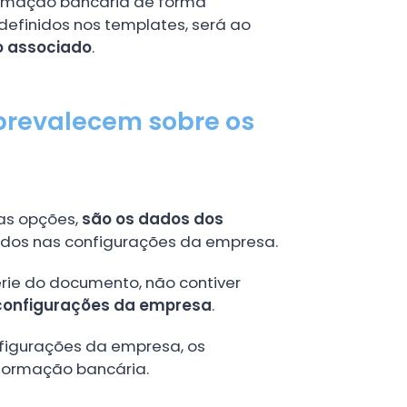
formação bancária de forma
efinidos nos templates, será ao
o associado
.
prevalecem sobre os
as opções,
são os dados dos
idos nas configurações da empresa.
érie do documento, não contiver
configurações da empresa
.
nfigurações da empresa, os
formação bancária.