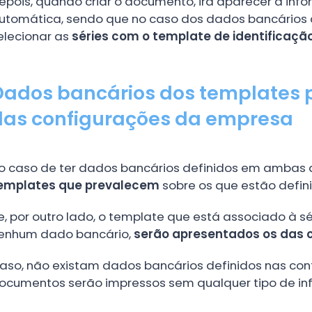
epois, quando criar o documento, irá aparecer a in
utomática, sendo que no caso dos dados bancários d
elecionar as
séries com o template de identificaçã
Dados bancários dos templates 
das configurações da empresa
o caso de ter dados bancários definidos em ambas 
emplates que prevalecem
sobre os que estão defin
e, por outro lado, o template que está associado à s
enhum dado bancário,
serão apresentados os das 
aso, não existam dados bancários definidos nas co
ocumentos serão impressos sem qualquer tipo de in