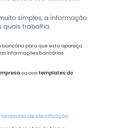
muito simples, a informação
s quais trabalha.
ção bancária para que esta apareça
tas informações bancárias
empresa
ou aos
templates do
s
templates de identificação
.