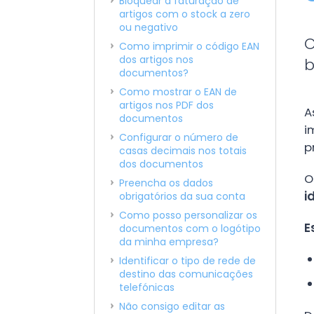
Bloquear a faturação de
artigos com o stock a zero
ou negativo
O
Como imprimir o código EAN
dos artigos nos
b
documentos?
Como mostrar o EAN de
artigos nos PDF dos
A
documentos
i
Configurar o número de
p
casas decimais nos totais
dos documentos
O
Preencha os dados
i
obrigatórios da sua conta
Como posso personalizar os
E
documentos com o logótipo
da minha empresa?
Identificar o tipo de rede de
destino das comunicações
telefónicas
Não consigo editar as