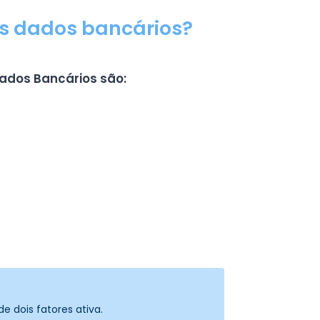
 dados bancários?
ados Bancários são:
e dois fatores ativa.