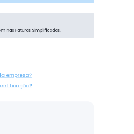
m nas Faturas Simplificadas.
 da empresa?
entificação?