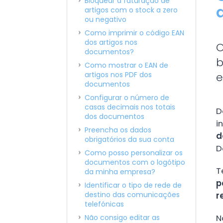
Bloquear a faturação de
artigos com o stock a zero
ou negativo
Como imprimir o código EAN
dos artigos nos
O
documentos?
b
Como mostrar o EAN de
artigos nos PDF dos
e
documentos
Configurar o número de
casas decimais nos totais
D
dos documentos
i
Preencha os dados
d
obrigatórios da sua conta
D
Como posso personalizar os
documentos com o logótipo
T
da minha empresa?
p
Identificar o tipo de rede de
destino das comunicações
r
telefónicas
N
Não consigo editar as