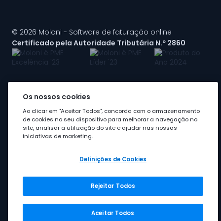
© 2026 Moloni - Software de faturação online
Certificado pela Autoridade Tributária N.º 2860
Os nossos cookies
A Moloni faz parte do
grupo Visma
Ao clicar em "Aceitar Todos", concorda com o armazenamento
de cookies no seu dispositivo para melhorar a navegação no
site, analisar a utilização do site e ajudar nas nossas
iniciativas de marketing.
Definições de Cookies
Rejeitar Todos
Grupo Visma
Visma em Portugal
Aceitar Todos
Carreira na Visma