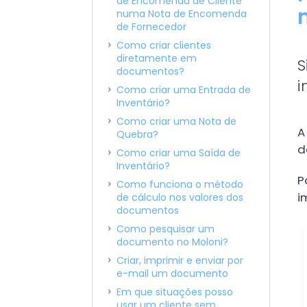
de Encomenda de Cliente
numa Nota de Encomenda
de Fornecedor
Como criar clientes
diretamente em
S
documentos?
i
Como criar uma Entrada de
Inventário?
Como criar uma Nota de
A
Quebra?
d
Como criar uma Saída de
Inventário?
P
Como funciona o método
i
de cálculo nos valores dos
documentos
Como pesquisar um
documento no Moloni?
Criar, imprimir e enviar por
e-mail um documento
Em que situações posso
usar um cliente sem