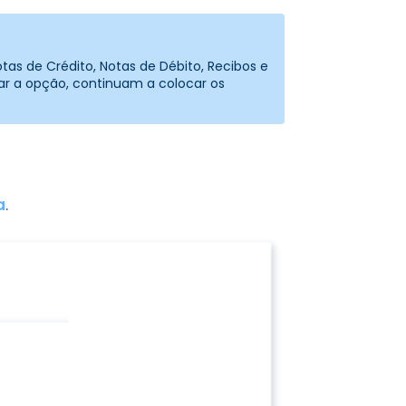
as de Crédito, Notas de Débito, Recibos e
ar a opção, continuam a colocar os
a
.