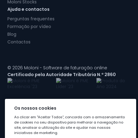
Moloni Stocks
Ajuda e contactos
Perguntas frequentes
Formação por vídeo
Blog
Contactos
© 2026 Moloni - Software de faturação online
Certificado pela Autoridade Tributária N.º 2860
Os nossos cookies
A Moloni faz parte do
grupo Visma
Ao clicar em "Aceitar Todos", concorda com o armazenamento
de cookies no seu dispositivo para melhorar a navegação no
site, analisar a utilização do site e ajudar nas nossas
iniciativas de marketing.