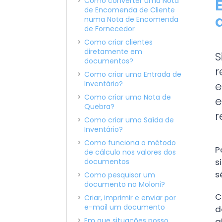
Como converter uma Nota
de Encomenda de Cliente
numa Nota de Encomenda
de Fornecedor
Como criar clientes
diretamente em
S
documentos?
r
Como criar uma Entrada de
Inventário?
e
Como criar uma Nota de
e
Quebra?
r
Como criar uma Saída de
Inventário?
Como funciona o método
P
de cálculo nos valores dos
s
documentos
s
Como pesquisar um
documento no Moloni?
C
Criar, imprimir e enviar por
e-mail um documento
d
Em que situações posso
a