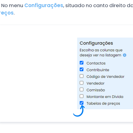
.
No menu
Configurações
, situado no canto direito d
reços
.