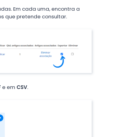
adas. Em cada uma, encontra a
os que pretende consultar.
F
e em
CSV
.