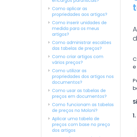
encargos parafiscais?
Como aplicar as
propriedades aos artigos?
Como inserir unidades de
A
medida para os meus
artigos?
d
Como administrar escalões
das tabelas de preços?
Como criar artigos com
C
vários preços?
e
Como utilizar as
propriedades dos artigos nos
P
documentos?
b
Como usar as tabelas de
preços em documentos?
S
Como funcionam as tabelas
de preços no Moloni?
1.
Aplicar uma tabela de
preços com base no preço
dos artigos