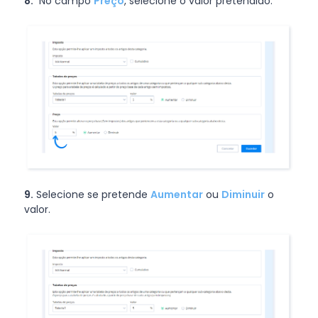
8.
No campo
Preço
, selecione o valor pretendido.
9.
Selecione se pretende
Aumentar
ou
Diminuir
o
valor.