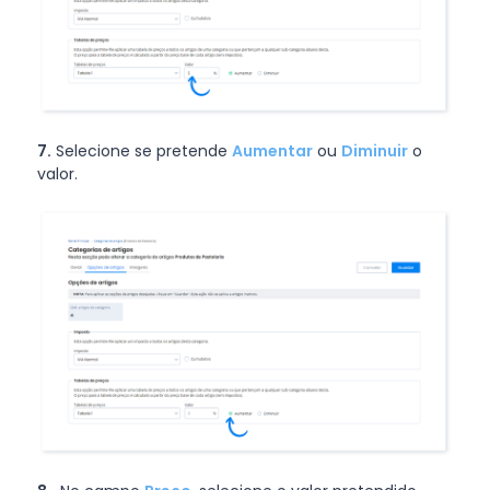
7.
Selecione se pretende
Aumentar
ou
Diminuir
o
valor.