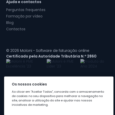
Ajuda e contactos
Perguntas frequentes
Formação por vídeo
Blog
Contactos
© 2026 Moloni - Software de faturação online
Certificado pela Autoridade Tributária N.º 2860
Os nossos cookies
A Moloni faz parte do
grupo Visma
Ao clicar em "Aceitar Todos", concorda com o armazenamento
de cookies no seu dispositivo para melhorar a navegação no
site, analisar a utilização do site e ajudar nas nossas
iniciativas de marketing.