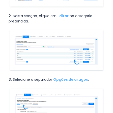
2.
Nesta secção, clique em
Editar
na categoria
pretendida.
3.
Selecione o separador
Opções de artigos
.