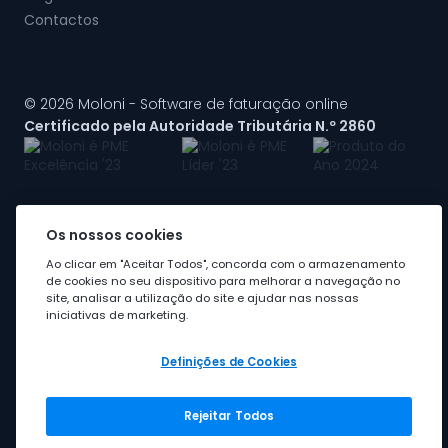
Contactos
© 2026 Moloni - Software de faturação online
Certificado pela Autoridade Tributária N.º 2860
Os nossos cookies
A Moloni faz parte do
grupo Visma
Ao clicar em "Aceitar Todos", concorda com o armazenamento
de cookies no seu dispositivo para melhorar a navegação no
site, analisar a utilização do site e ajudar nas nossas
iniciativas de marketing.
Definições de Cookies
Rejeitar Todos
Grupo Visma