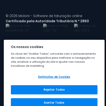
© 2026 Moloni - Software de faturação online
Certificado pela Autoridade Tributária N.º 2860
Os nossos cookies
A Moloni faz parte do
grupo Visma
Ao clicar em "Aceitar Todos", concorda com o armazenamento
de cookies no seu dispositivo para melhorar a navegação no
site, analisar a utilização do site e ajudar nas nossas
iniciativas de marketing.
Definições de Cookies
Rejeitar Todos
Grupo Visma
Visma em Portugal
Aceitar Todos
Carreira na Visma