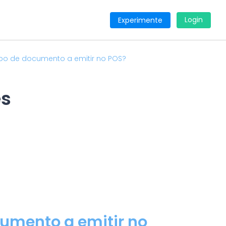
Login
Experimente
po de documento a emitir no POS?
es
cumento a emitir no