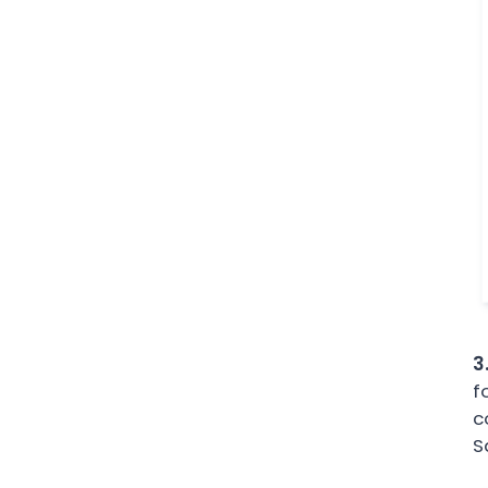
3
f
c
S