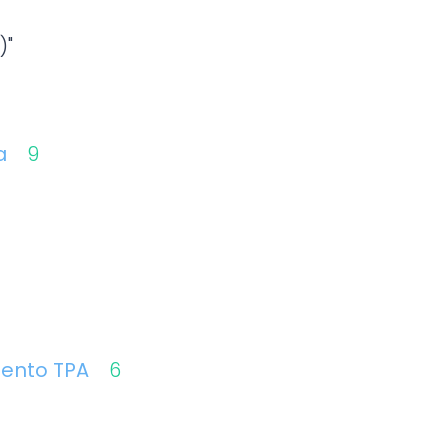
)"
xa
9
mento TPA
6