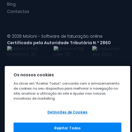
Blog
Contactos
© 2026 Moloni - Software de faturação online
Certificado pela Autoridade Tributária N.º 2860
Os nossos cookies
A Moloni faz parte do
grupo Visma
Ao clicar em "Aceitar Todos", concorda com o armazenamento
de cookies no seu dispositivo para melhorar a navegação no
site, analisar a utilização do site e ajudar nas nossas
iniciativas de marketing.
Definições de Cookies
Rejeitar Todos