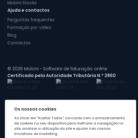
Moloni Stocks
Ajuda e contactos
Perguntas frequentes
Formação por vídeo
Blog
Contactos
© 2026 Moloni - Software de faturação online
Certificado pela Autoridade Tributária N.º 2860
Os nossos cookies
A Moloni faz parte do
grupo Visma
Ao clicar em "Aceitar Todos", concorda com o armazenamento
de cookies no seu dispositivo para melhorar a navegação no
site, analisar a utilização do site e ajudar nas nossas
iniciativas de marketing.