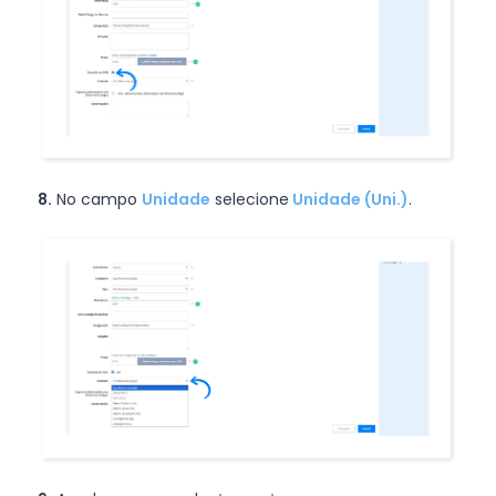
8.
No campo
Unidade
selecione
Unidade (Uni.)
.