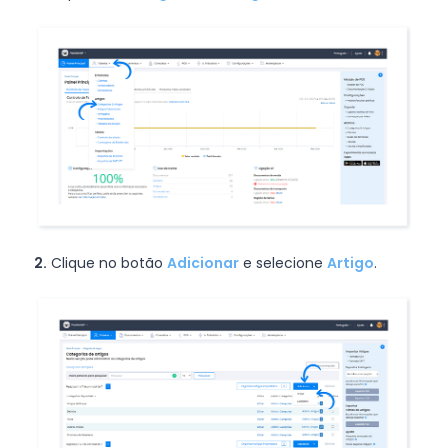
2.
Clique no botão
Adicionar
e selecione
Artigo
.