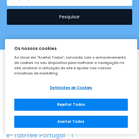
Pesquisar
Os nossos cookies
Ao clicar em "Aceitar Todos", concorda com o armazenamento
de cookies no seu dispositivo para melhorar a navegação no
site, analisar a utilização do site e ajudar nas nossas
iniciativas de marketing.
Ajuda complementar
Definições de Cookies
Assuntos relacionados com "Lei em
vigor em Portugal"
Rejeitar Todos
Aceitar Todos
e-TaxFree Portugal
1