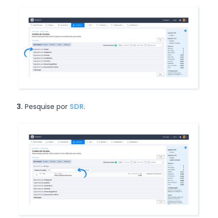
3.
Pesquise por
SDR
.