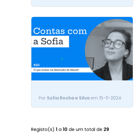
contabilista
negócio, por isso deixo-te algumas
questões que te ajudam a fazer a
escolha certa.
O que incluir na descrição
Se estás a emitir as tuas primeiras
da fatura?
Por
Sofia Rocha e Silva
em 15-11-2024
faturas, sabe tudo o que tens de
incluir, com algumas dicas pelo
meio.
Registo(s)
1
a
10
de um total de
29