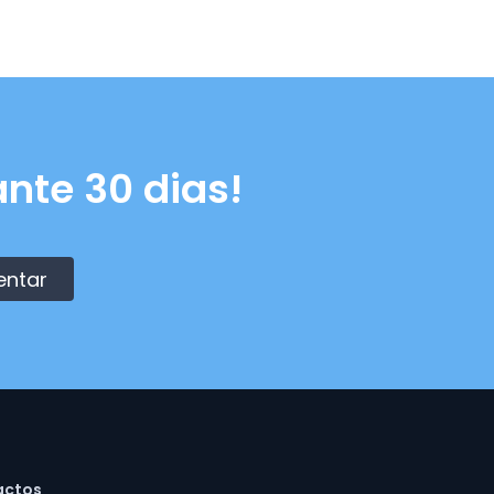
nte 30 dias!
entar
actos