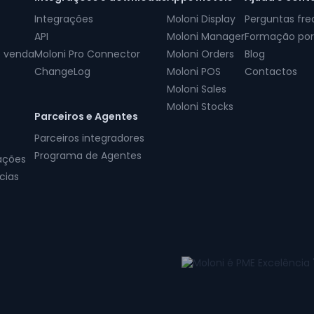
Integrações
Moloni Display
Perguntas fr
API
Moloni Manager
Formação por
e venda
Moloni Pro Connector
Moloni Orders
Blog
ChangeLog
Moloni POS
Contactos
Moloni Sales
Moloni Stocks
Parceiros e Agentes
Parceiros integradores
Programa de Agentes
ações
cias