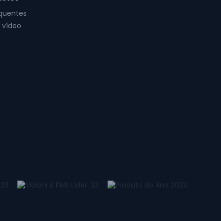
equentes
 vídeo