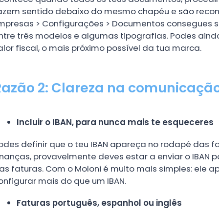
azem sentido debaixo do mesmo chapéu e são reconh
mpresas > Configurações > Documentos consegues su
ntre três modelos e algumas tipografias. Podes aind
alor fiscal, o mais próximo possível da tua marca.
Razão 2: Clareza na comunicação
Incluir o IBAN, para nunca mais te esqueceres
odes definir que o teu IBAN apareça no rodapé das fa
inanças, provavelmente deves estar a enviar o IBAN po
as faturas. Com o Moloni é muito mais simples: ele 
onfigurar mais do que um IBAN.
Faturas português, espanhol ou inglês