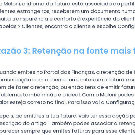
o Moloni, o idioma da fatura está associado ao perfil
lientes estrangeiros, receberem um documento num
uita transparência e conforto à experiência do cliente
abelas > Clientes, encontra o cliente e escolhe Conf
Razão 3: Retenção na fonte mais f
uando emites no Portal das Finanças, a retenção de
omunicação com o cliente: ou emites uma fatura e su
êm de fazer a retenção, ou então tens de emitir fatu
roblema, também não é o ideal. Com o Moloni podes 
alor esteja correto no final. Para isso vai a Configur
epois, ao emitires a tua fatura, vais ter essa opção 
escrição do artigo. Também podes associar a retenção
parecer sempre que emites faturas para esse cliente