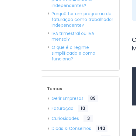
independentes?
Porquê ter um programa de
faturação como trabalhador
independente?
IVA trimestral ou IVA
C
mensal?
M
O que é o regime
simplificado e como
funciona?
Temas
Gerir Empresas
89
Faturação
10
Curiosidades
3
Dicas & Conselhos
140