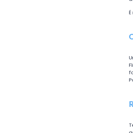
É
U
F
f
P
T
a