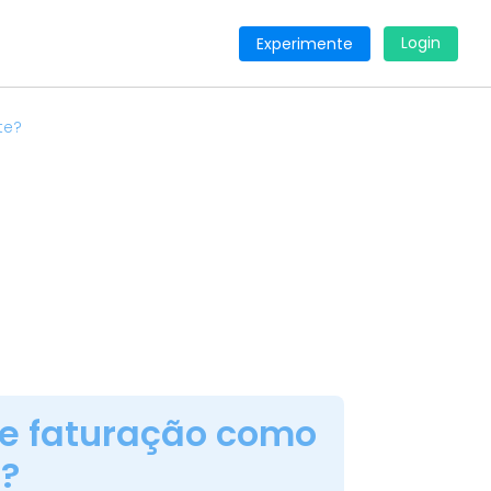
Login
Experimente
te?
e faturação como
e?