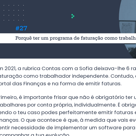
m 2021, a rubrica Contas com a Sofia deixava-lhe 6 
aturação como trabalhador independente. Contudo, 
ortal das Finanças e na forma de emitir faturas.
rimeiro, é importante frisar que não é obrigatório t
rabalhares por conta própria, individualmente. É obr
endo o teu caso podes perfeitamente emitir faturas 
inanças. O que acontece é que, à medida que vais ev
entir necessidade de implementar um software para t
companhar a tua evolução.