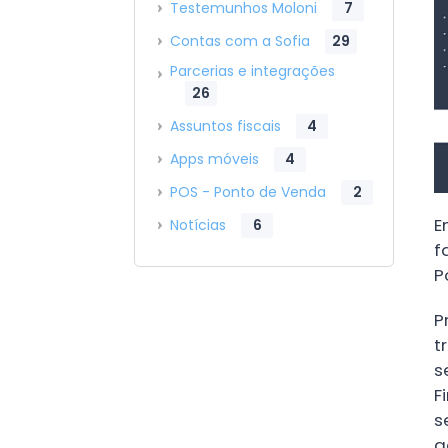
Testemunhos Moloni
7
Contas com a Sofia
29
Parcerias e integrações
26
Assuntos fiscais
4
Apps móveis
4
POS - Ponto de Venda
2
E
Notícias
6
f
P
P
t
s
F
s
a