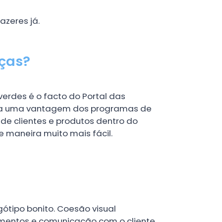
azeres já.
nças?
erdes é o facto do Portal das
 era uma vantagem dos programas de
 de clientes e produtos dentro do
e maneira muito mais fácil.
gótipo bonito. Coesão visual
mentos e comunicação com o cliente