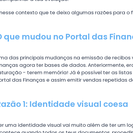
 nesse contexto que te deixo algumas razões para o f
O que mudou no Portal das Fina
ma das principais mudanças na emissão de recibos v
inanças agora ter bases de dados. Anteriormente,
aturação - terem memória! Já é possível ter as listas
ortal das Finanças e assim emitir vendas repetidas d
Razão 1: Identidade visual coesa
er uma identidade visual vai muito além de ter um lo
contece quando todos os teus documentos, procedi