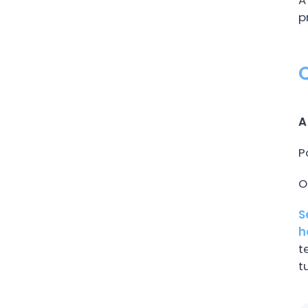
p
A
P
S
h
t
t