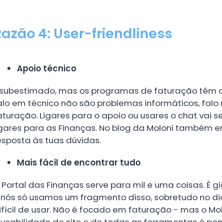
Razão 4: User-friendliness
Apoio técnico
 subestimado, mas os programas de faturação têm o 
alo em técnico não são problemas informáticos, fa
aturação. Ligares para o apoio ou usares o chat vai s
igares para as Finanças. No blog da Moloni também 
esposta às tuas dúvidas.
Mais fácil de encontrar tudo
 Portal das Finanças serve para mil e uma coisas. É g
 nós só usamos um fragmento disso, sobretudo no dia-
ifícil de usar. Não é focado em faturação - mas o Mo
 usabilidade do site e de todas as ferramentas é pe