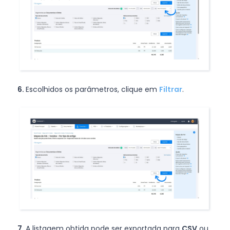
6.
Escolhidos os parâmetros, clique em
Filtrar
.
7.
A listagem obtida pode ser exportada para
CSV
ou