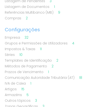
Listagem de Pendentes
3
Listagem de Documentos
1
Referências Multibanco (MB)
9
Compras
2
Configurações
Empresa
32
Grupos e Permissões de Utilizadores
4
Impostos & Taxas
11
Séries
10
Templates de Identificação
2
Métodos de Pagamento
2
Prazos de Vencimento
1
Comunicação Autoridade Tributária (AT)
18
IVA de Caixa
1
Artigos
15
Armazéns
5
Outros tópicos
3
Zonas Geográficas
3