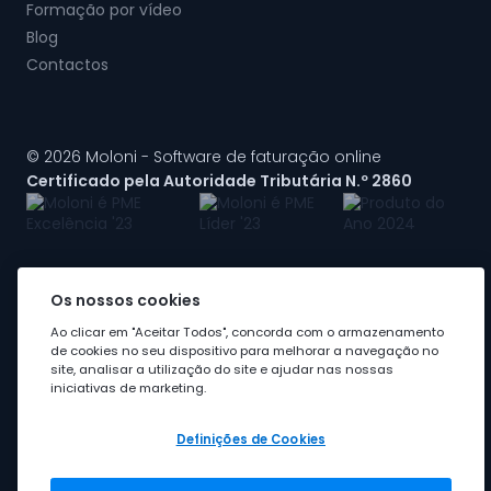
Formação por vídeo
Blog
Contactos
© 2026 Moloni - Software de faturação online
Certificado pela Autoridade Tributária N.º 2860
Os nossos cookies
A Moloni faz parte do
grupo Visma
Ao clicar em "Aceitar Todos", concorda com o armazenamento
de cookies no seu dispositivo para melhorar a navegação no
site, analisar a utilização do site e ajudar nas nossas
iniciativas de marketing.
Definições de Cookies