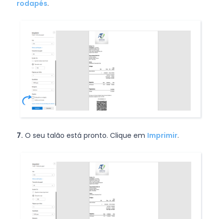
rodapés
.
7.
O seu talão está pronto. Clique em
Imprimir
.