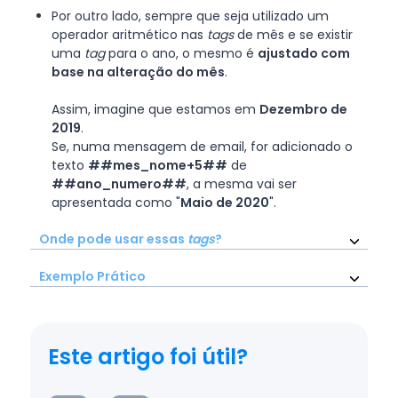
Por outro lado, sempre que seja utilizado um
operador aritmético nas
tags
de mês e se existir
uma
tag
para o ano, o mesmo é
ajustado com
base na alteração do mês
.
Assim, imagine que estamos em
Dezembro de
2019
.
Se, numa mensagem de email, for adicionado o
texto
##mes_nome+5##
de
##ano_numero##
, a mesma vai ser
apresentada como "
Maio de 2020
".
Onde pode usar essas
tags
?
Exemplo Prático
Este artigo foi útil?