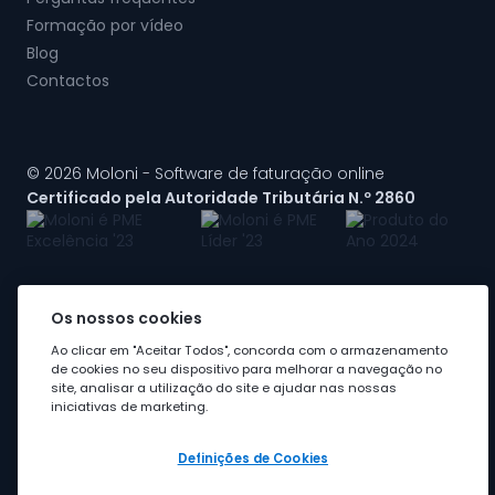
Formação por vídeo
Blog
Contactos
© 2026 Moloni - Software de faturação online
Certificado pela Autoridade Tributária N.º 2860
Os nossos cookies
A Moloni faz parte do
grupo Visma
Ao clicar em "Aceitar Todos", concorda com o armazenamento
de cookies no seu dispositivo para melhorar a navegação no
site, analisar a utilização do site e ajudar nas nossas
iniciativas de marketing.
Definições de Cookies