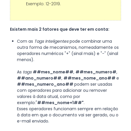
Exemplo: 12-2019.
Existem mais 2 fatores que deve ter em conta:
Com as
Tags
Inteligentes
pode combinar uma
outra forma de mecanismos, nomeadamente os
operadores numéricos "+" (sinal mais) e "-" (sinal
menos).
As
tags
##mes_nome##
,
##mes_numero#
,
##ano_numero##
,
##mes_nome_ano##
e
##mes_numero_ano##
podem ser usadas
com operadores para adicionar ou remover
valores à data atual, como por
exemplo:"
##mes_nome+1##"
.
Esses operadores funcionam sempre em relação
à data em que o documento vai ser gerado, ou o
e-mail enviado.