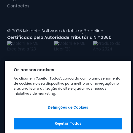
Contactos
© 2026 Moloni - Software de faturação online
Certificado pela Autoridade Tributária N.º 2860
Os nossos cookies
A Moloni faz parte do
grupo Visma
Ao clicar em "Aceitar Todos", concorda com o armazenamento
de cookies no seu dispositivo para melhorar a navegação no
site, analisar a utilização do site e ajudar nas nossas
iniciativas de marketing.
Definições de Cookies
Rejeitar Todos
Grupo Visma