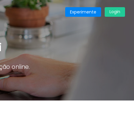
Login
Experimente
i
ão online.