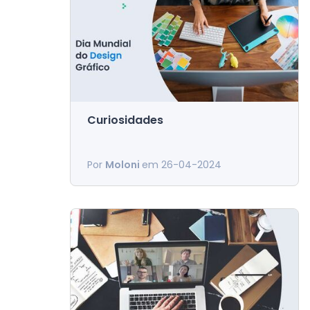
Curiosidades
Dia Mundial do Design
Amanhã, 27 de abril, celebramos o
Gráfico
Por
Moloni
em 26-04-2024
Dia Mundial do Design Gráfico, um
dia em que homenageamos todos
os designers, em particular a
equipa de Design da Moloni.