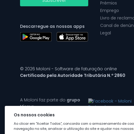
Subscrever
Prémios
Emprego
Livro de reclam
Canal de denún
Descarregue as nossas apps
Legal
© 2026 Moloni - Software de faturação online
Certificado pela Autoridade Tributária N.º 2860
A Moloni faz parte do
grupo
Visma
Os nossos cookies
Ao clicar em "Aceitar Todos", concorda com o armazenamento de cook
navegação no site, analisar a utilização do site e ajudar nas nossas 