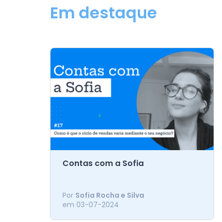
Em destaque
Contas com a Sofia
O que é um ciclo de
Como freelancers e prestadores
vendas e porque é que
Por
Sofia Rocha e Silva
de serviços, estamos tão focados
deves conhecer o teu
em 03-07-2024
naquilo que sabemos fazer melhor,
que não sentimos ter tempo, nem