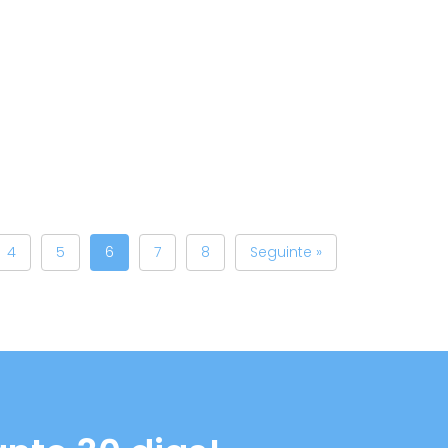
4
5
6
7
8
Seguinte »