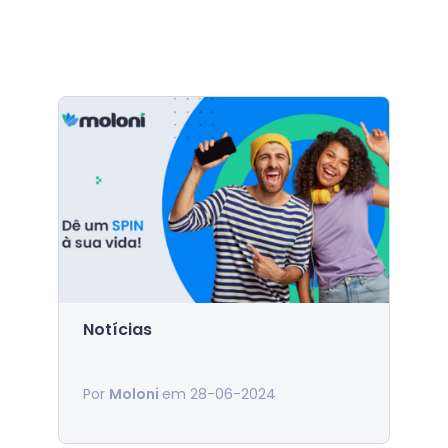
Notícias
Está na hora de fazer SPIN
Se ainda não conhece o novo
à sua vida!
Por
Moloni
em 28-06-2024
serviço de transferências
bancárias, nós explicamos-lhe do
que se trata.