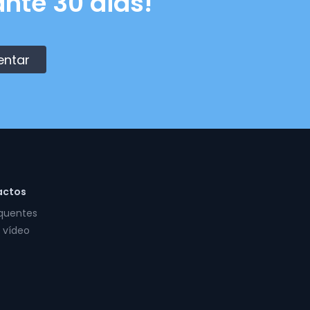
nte 30 dias!
entar
actos
equentes
 vídeo