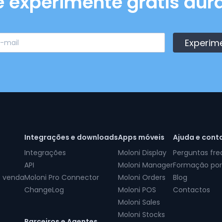
e experimente grátis dura
Experim
Integrações e downloads
Apps móveis
Ajuda e cont
Integrações
Moloni Display
Perguntas fr
API
Moloni Manager
Formação por
e venda
Moloni Pro Connector
Moloni Orders
Blog
ChangeLog
Moloni POS
Contactos
Moloni Sales
Moloni Stocks
Parceiros e Agentes