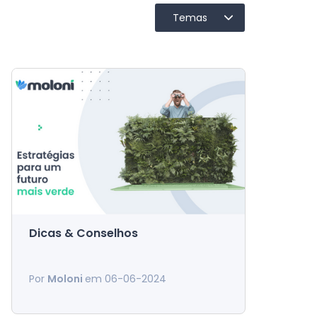
Temas
Dicas & Conselhos
Estratégias para um futuro
À medida que a preocupação com
mais verde
Por
Moloni
em 06-06-2024
a sustentabilidade cresce, também
as empresas reconhecem a
necessidade de adotar práticas