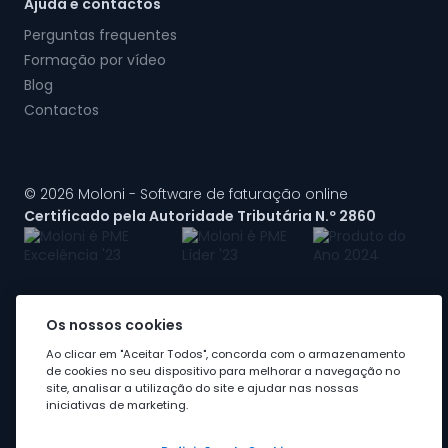
Ajuda e contactos
Perguntas frequentes
Formação por vídeo
Blog
Contactos
© 2026 Moloni - Software de faturação online
Certificado pela Autoridade Tributária N.º 2860
Os nossos cookies
A Moloni faz parte do
grupo Visma
Ao clicar em "Aceitar Todos", concorda com o armazenamento
de cookies no seu dispositivo para melhorar a navegação no
site, analisar a utilização do site e ajudar nas nossas
iniciativas de marketing.