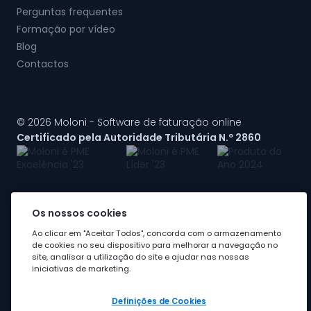
Perguntas frequentes
Formação por vídeo
Blog
Contactos
© 2026 Moloni - Software de faturação online
Certificado pela Autoridade Tributária N.º 2860
Os nossos cookies
A Moloni faz parte do
grupo Visma
Ao clicar em "Aceitar Todos", concorda com o armazenamento
de cookies no seu dispositivo para melhorar a navegação no
site, analisar a utilização do site e ajudar nas nossas
iniciativas de marketing.
Definições de Cookies