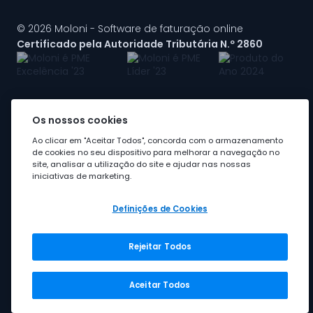
© 2026 Moloni - Software de faturação online
Certificado pela Autoridade Tributária N.º 2860
Os nossos cookies
A Moloni faz parte do
grupo Visma
Ao clicar em "Aceitar Todos", concorda com o armazenamento
de cookies no seu dispositivo para melhorar a navegação no
site, analisar a utilização do site e ajudar nas nossas
iniciativas de marketing.
Definições de Cookies
Rejeitar Todos
Grupo Visma
Visma em Portugal
Aceitar Todos
Carreira na Visma