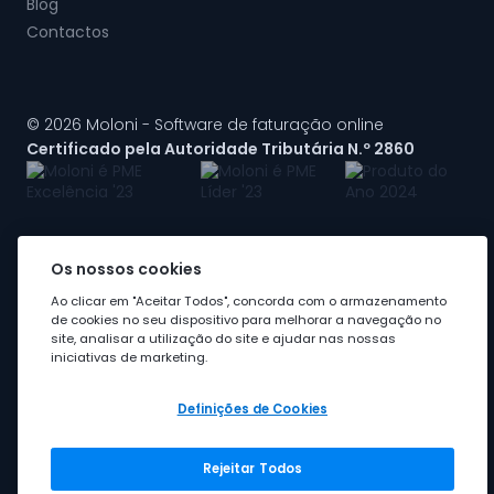
Blog
Contactos
© 2026 Moloni - Software de faturação online
Certificado pela Autoridade Tributária N.º 2860
Os nossos cookies
A Moloni faz parte do
grupo Visma
Ao clicar em "Aceitar Todos", concorda com o armazenamento
de cookies no seu dispositivo para melhorar a navegação no
site, analisar a utilização do site e ajudar nas nossas
iniciativas de marketing.
Definições de Cookies
Rejeitar Todos
Grupo Visma