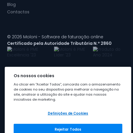
Blog
Contactos
© 2026 Moloni - Software de faturação online
Certificado pela Autoridade Tributária N.º 2860
Os nossos cookies
A Moloni faz parte do
grupo Visma
Ao clicar em "Aceitar Todos", concorda com o armazenamento
de cookies no seu dispositivo para melhorar a navegação no
site, analisar a utilização do site e ajudar nas nossas
iniciativas de marketing.
Definições de Cookies
Rejeitar Todos