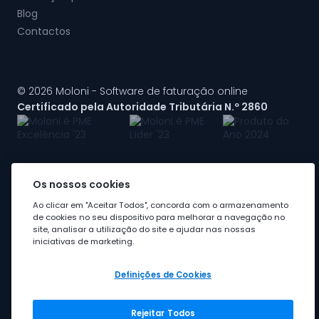
Blog
Contactos
© 2026 Moloni - Software de faturação online
Certificado pela Autoridade Tributária N.º 2860
Os nossos cookies
A Moloni faz parte do
grupo Visma
Ao clicar em "Aceitar Todos", concorda com o armazenamento
de cookies no seu dispositivo para melhorar a navegação no
site, analisar a utilização do site e ajudar nas nossas
iniciativas de marketing.
Definições de Cookies
Rejeitar Todos