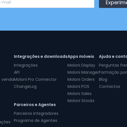
Experim
Integrações e downloads
Apps móveis
Ajuda e cont
Integrações
Moloni Display
Perguntas fr
API
Moloni Manager
Formação por
e venda
Moloni Pro Connector
Moloni Orders
Blog
ChangeLog
Moloni POS
Contactos
Moloni Sales
Moloni Stocks
Parceiros e Agentes
Parceiros integradores
Programa de Agentes
ações