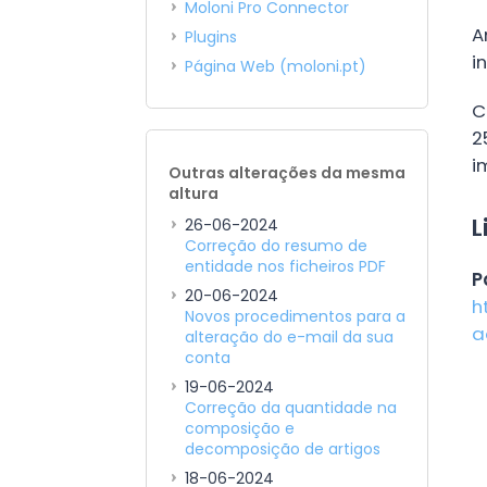
Moloni Pro Connector
A
Plugins
i
Página Web (moloni.pt)
C
2
i
Outras alterações da mesma
altura
L
26-06-2024
Correção do resumo de
entidade nos ficheiros PDF
P
20-06-2024
h
Novos procedimentos para a
a
alteração do e-mail da sua
conta
19-06-2024
Correção da quantidade na
composição e
decomposição de artigos
18-06-2024