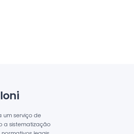
loni
 um serviço de
o a sistematização
normativos legais,