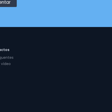
entar
actos
equentes
 vídeo