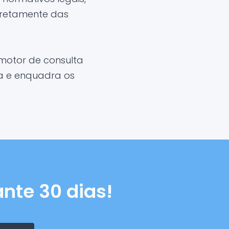
iretamente das
motor de consulta
ma e enquadra os
nte 30 dias!