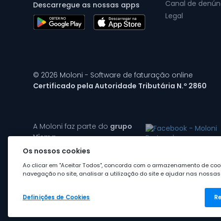
Canal de denún
Descarregue as nossas apps
Legal
© 2026 Moloni - Software de faturação online
Certificado pela Autoridade Tributária N.º 2860
A Moloni faz parte do
grupo
Visma
Os nossos cookies
Ao clicar em "Aceitar Todos", concorda com o armazenamento de cook
navegação no site, analisar a utilização do site e ajudar nas nossas 
Definições de Cookies
Re