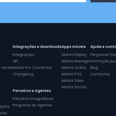
Integrações e downloads
Apps móveis
Ajuda e cont
Integrações
Moloni Display
Perguntas fr
API
Moloni Manager
Formação por
e venda
Moloni Pro Connector
Moloni Orders
Blog
ChangeLog
Moloni POS
Contactos
Moloni Sales
Moloni Stocks
Parceiros e Agentes
Parceiros integradores
Programa de Agentes
ações
cias