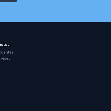
actos
equentes
 vídeo