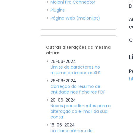
Moloni Pro Connector
D
Plugins
Página Web (moloni.pt)
A
c
C
Outras alterações da mesma
altura
L
26-06-2024
Limite de caracteres no
P
resumo ao importar XLS
h
26-06-2024
Correção do resumo de
entidade nos ficheiros PDF
20-06-2024
Novos procedimentos para a
alteração do e-mail da sua
conta
18-06-2024
Limitar o número de