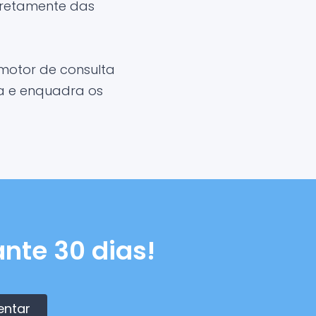
iretamente das
motor de consulta
ma e enquadra os
nte 30 dias!
entar