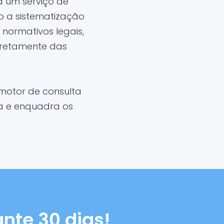
 um serviço de
o a sistematização
normativos legais,
iretamente das
motor de consulta
ma e enquadra os
nte 30 dias!