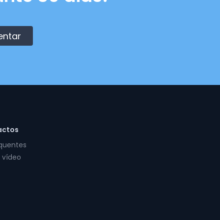
entar
actos
equentes
 vídeo