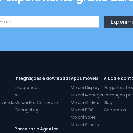
Experim
Integrações e downloads
Apps móveis
Ajuda e cont
Integrações
Moloni Display
Perguntas fr
API
Moloni Manager
Formação por
e venda
Moloni Pro Connector
Moloni Orders
Blog
ChangeLog
Moloni POS
Contactos
Moloni Sales
Moloni Stocks
Parceiros e Agentes