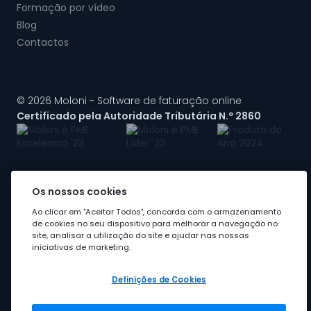
Formação por vídeo
Blog
Contactos
© 2026 Moloni - Software de faturação online
Certificado pela Autoridade Tributária N.º 2860
Os nossos cookies
A Moloni faz parte do
grupo Visma
Ao clicar em "Aceitar Todos", concorda com o armazenamento
de cookies no seu dispositivo para melhorar a navegação no
site, analisar a utilização do site e ajudar nas nossas
iniciativas de marketing.
Definições de Cookies