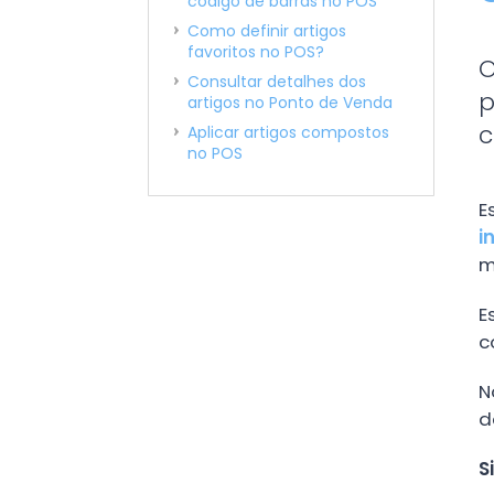
código de barras no POS
Como definir artigos
favoritos no POS?
O
Consultar detalhes dos
p
artigos no Ponto de Venda
c
Aplicar artigos compostos
no POS
E
i
m
E
c
N
d
S