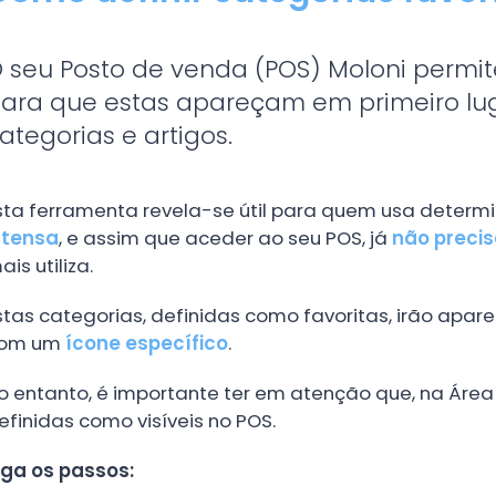
 seu Posto de venda (POS) Moloni permite
ara que estas apareçam em primeiro lu
ategorias e artigos.
sta ferramenta revela-se útil para quem usa deter
ntensa
, e assim que aceder ao seu POS, já
não precis
ais utiliza.
stas categorias, definidas como favoritas, irão apar
om um
ícone específico
.
o entanto, é importante ter em atenção que, na Áre
efinidas como visíveis no POS.
iga os passos: