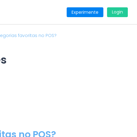
Login
Experimente
egorias favoritas no POS?
es
itas no POS?