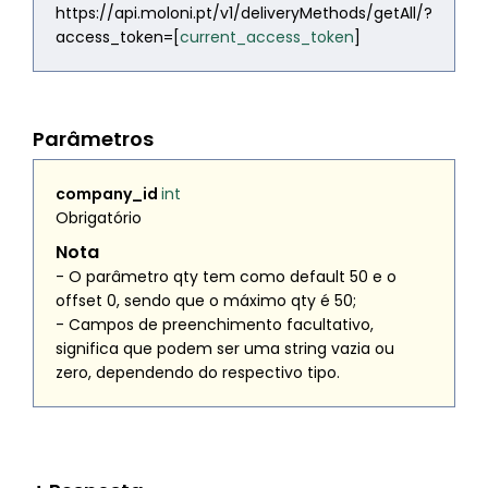
https://api.moloni.pt/v1/deliveryMethods/getAll/?
access_token=[
current_access_token
]
Parâmetros
company_id
int
Obrigatório
Nota
- O parâmetro
qty
tem como default 50 e o
offset
0, sendo que o máximo
qty
é 50;
- Campos de preenchimento facultativo,
significa que podem ser uma string vazia ou
zero, dependendo do respectivo tipo.