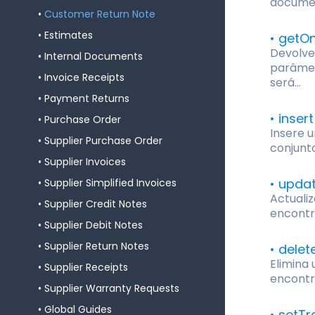
docume
Customer Return Note
Estimates
getO
Devolve
Internal Documents
parâmet
Invoice Receipts
será...
Payment Returns
insert
Purchase Order
Insere 
Supplier Purchase Order
conjunt
Supplier Invoices
upda
Supplier Simplified Invoices
Actualiz
Supplier Credit Notes
encontr
Supplier Debit Notes
Supplier Return Notes
delet
Elimina 
Supplier Receipts
encontr
Supplier Warranty Requests
Global Guides
setTr