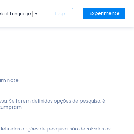
Experimente
Login
elect Language
▼
urn Note
sa. Se forem definidas opções de pesquisa, é
s cumpram.
efinidas opções de pesquisa, são devolvidos os