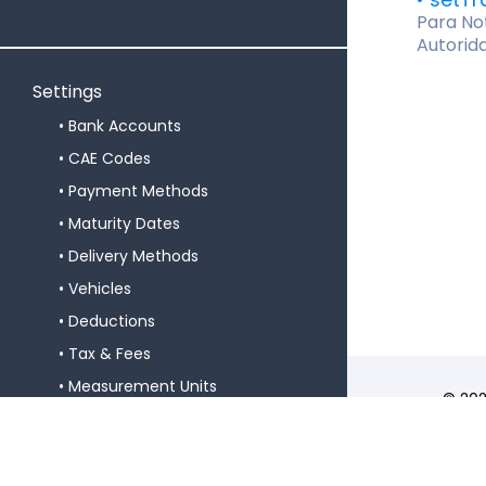
Para No
Autorida
Settings
Bank Accounts
CAE Codes
Payment Methods
Maturity Dates
Delivery Methods
Vehicles
Deductions
Tax & Fees
Measurement Units
© 202
Softw
Identification Templates
Certi
Document Sets
N.º 2
Warehouses