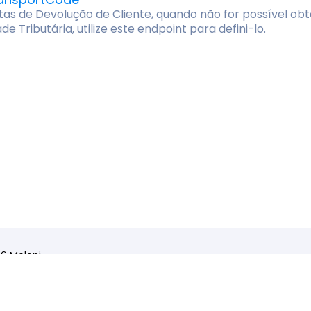
tas de Devolução de Cliente, quando não for possível o
de Tributária, utilize este endpoint para defini-lo.
6 Moloni
are de faturação online
ficado pela Autoridade Tributária
860