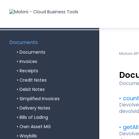
Product Stocks
Price Classes
Documents
Documents
Moloni AP
Invoices
Receipts
Docu
Credit Notes
Documen
Debit Notes
count
Simplified Invoices
Devolve
Delivery Notes
devolvi
Bills of Lading
getAll
Own Asset MG
Devolve
Waybills