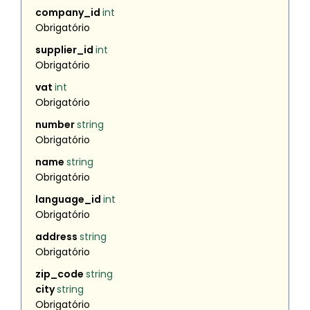
company_id
int
Obrigatório
supplier_id
int
Obrigatório
vat
int
Obrigatório
number
string
Obrigatório
name
string
Obrigatório
language_id
int
Obrigatório
address
string
Obrigatório
zip_code
string
city
string
Obrigatório