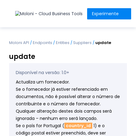
Experimente
Moloni API
/
Endpoints
/
Entities
/
Suppliers
/
update
update
Disponível na versão: 1.0+
Actualiza um fornecedor.
Se o fornecedor já estiver referenciado em
documentos, não é possível alterar o número de
contribuinte e o número de fornecedor.
Qualquer alteração destes dois campos será
ignorada – nenhum erro será lançado.
Se o país for Portugal (
country_id
1) e o
código postal estiver preenchido, deve ser