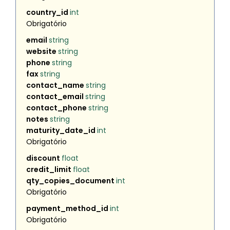
country_id
int
Obrigatório
email
string
website
string
phone
string
fax
string
contact_name
string
contact_email
string
contact_phone
string
notes
string
maturity_date_id
int
Obrigatório
discount
float
credit_limit
float
qty_copies_document
int
Obrigatório
payment_method_id
int
Obrigatório