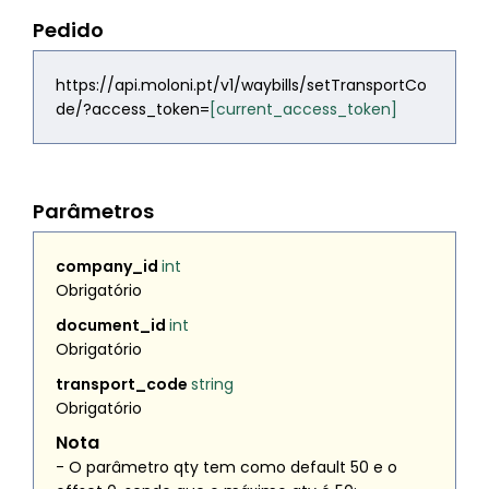
Pedido
https://api.moloni.pt/v1/waybills/setTransportCo
de/?access_token=
[current_access_token]
Parâmetros
company_id
int
Obrigatório
document_id
int
Obrigatório
transport_code
string
Obrigatório
Nota
- O parâmetro
qty
tem como default 50 e o