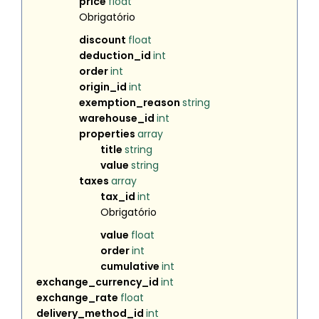
price
float
Obrigatório
discount
float
deduction_id
int
order
int
origin_id
int
exemption_reason
string
warehouse_id
int
properties
array
title
string
value
string
taxes
array
tax_id
int
Obrigatório
value
float
order
int
cumulative
int
exchange_currency_id
int
exchange_rate
float
delivery_method_id
int