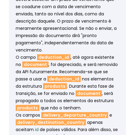
se coadune com a data de vencimento
enviada, tanto ao nível dos dias, como da
descrição daquele. O prazo de vencimento é
meramente apresentacional. Se não o enviar, a
impressão do documento dirá "pronto
pagamento", independentemente da data de
vencimento.
O campo
deduction_id
, até agora existente
no
document
, foi depreciado, e será removido
da API futuramente. Recomenda-se que se
passe a usar a
deduction_id
nos elementos
da estrutura
products
. Durante esta fase de
transição, se for enviado no
document
, será
propagado a todos os elementos da estrutura
products
que não o tenham.
Os campos
delivery_departure_country
e
delivery_destination_country
apenas
aceitam
id
de países válidos. Para além disso, se