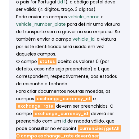
o país for Portugal (
id
1), o código postal deve
ser válido (4 dígitos, traço, 3 dígitos).
Pode enviar os campos
vehicle_name
e
vehicle_number_plate
para definir uma viatura
de transporte sem a gravar na sua empresa. Se
também enviar o campo
vehicle_id
, a viatura
por este identificada será usada em vez
daqueles campos.
O campo
status
aceita os valores 0 (por
defeito, caso não seja preenchido) e 1, que
correspondem, respectivamente, aos estados
de rascunho e fechado.
Para criar documentos noutras moedas, os
campos
exchange_currency_id
e
exchange_rate
devem ser preenchidos. O
campo
exchange_currency_id
deverá ser
preenchido com um
id
de moeda válido, que
pode consultar no endpoint
currencies/getAll.
O campo
exchange_rate
deverá ser