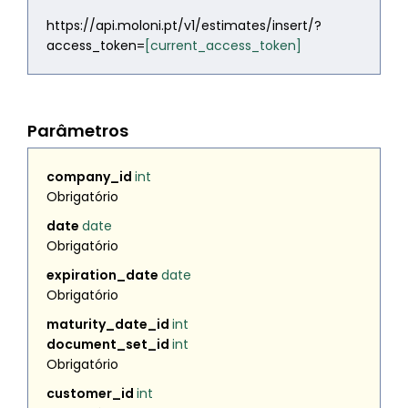
https://api.moloni.pt/v1/estimates/insert/?
access_token=
[current_access_token]
Parâmetros
company_id
int
Obrigatório
date
date
Obrigatório
expiration_date
date
Obrigatório
maturity_date_id
int
document_set_id
int
Obrigatório
customer_id
int