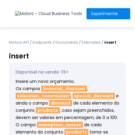
Experimente
Moloni API
/
Endpoints
/
Documents
/
Estimates
/
insert
insert
Disponível na versão: 1.5+
Insere um novo orçamento.
Os campos
financial_discount
,
salesman_commission
,
special_discount
e
ainda o campo
discount
de cada elemento do
conjunto
products
, caso sejam preenchidos,
devem ser valores em percentagem, de 0 a 100.
O campo
exemption_reason
de cada
elemento do conjunto
products
torna-se