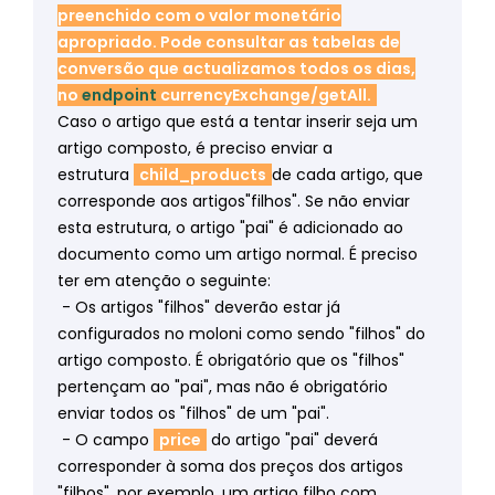
preenchido com o valor monetário
apropriado. Pode consultar as tabelas de
conversão que actualizamos todos os dias,
no
endpoint
currencyExchange/getAll
.
Caso o artigo que está a tentar inserir seja um
artigo composto, é preciso enviar a
estrutura
child_products
de cada artigo, que
corresponde aos artigos"filhos". Se não enviar
esta estrutura, o artigo "pai" é adicionado ao
documento como um artigo normal. É preciso
ter em atenção o seguinte:
- Os artigos "filhos" deverão estar já
configurados no moloni como sendo "filhos" do
artigo composto. É obrigatório que os "filhos"
pertençam ao "pai", mas não é obrigatório
enviar todos os "filhos" de um "pai".
- O campo
price
do artigo "pai" deverá
corresponder à soma dos preços dos artigos
"filhos", por exemplo, um artigo filho com