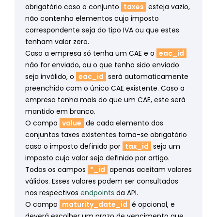
obrigatório caso o conjunto
taxes
esteja vazio,
não contenha elementos cujo imposto
correspondente seja do tipo IVA ou que estes
tenham valor zero.
Caso a empresa só tenha um CAE e o
eac_id
não for enviado, ou o que tenha sido enviado
seja inválido, o
eac_id
será automaticamente
preenchido com o único CAE existente. Caso a
empresa tenha mais do que um CAE, este será
mantido em branco.
O campo
value
de cada elemento dos
conjuntos taxes existentes torna-se obrigatório
caso o imposto definido por
tax_id
seja um
imposto cujo valor seja definido por artigo.
Todos os campos
*_id
apenas aceitam valores
válidos. Esses valores podem ser consultados
nos respectivos
endpoints
da API.
O campo
maturity_date_id
é opcional, e
deverá escolher um prazo de vencimento que