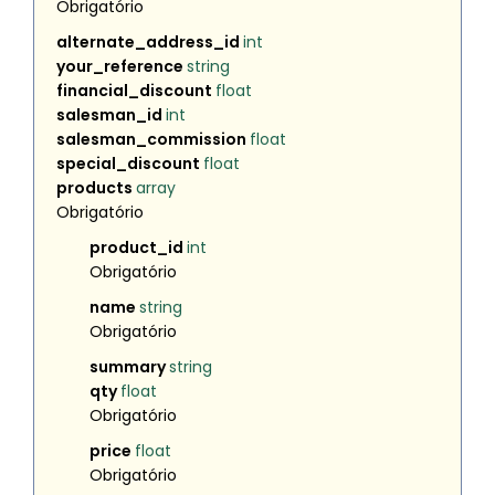
Obrigatório
alternate_address_id
int
your_reference
string
financial_discount
float
salesman_id
int
salesman_commission
float
special_discount
float
products
array
Obrigatório
product_id
int
Obrigatório
name
string
Obrigatório
summary
string
qty
float
Obrigatório
price
float
Obrigatório