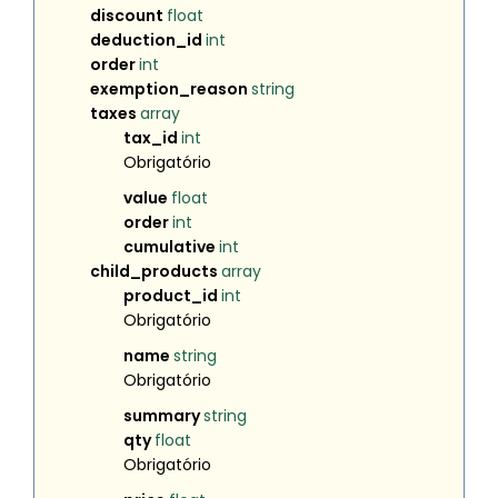
discount
float
deduction_id
int
order
int
exemption_reason
string
taxes
array
tax_id
int
Obrigatório
value
float
order
int
cumulative
int
child_products
array
product_id
int
Obrigatório
name
string
Obrigatório
summary
string
qty
float
Obrigatório