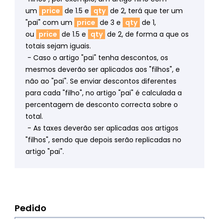
um
price
de 1.5 e
qty
de 2, terá que ter um
"pai" com um
price
de 3 e
qty
de 1,
ou
price
de 1.5 e
qty
de 2, de forma a que os
totais sejam iguais.
- Caso o artigo "pai" tenha descontos, os
mesmos deverão ser aplicados aos "filhos", e
não ao "pai". Se enviar descontos diferentes
para cada "filho", no artigo "pai" é calculada a
percentagem de desconto correcta sobre o
total.
- As taxes deverão ser aplicadas aos artigos
"filhos", sendo que depois serão replicadas no
artigo "pai".
Pedido