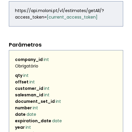
https://api.moloni.pt/v1/estimates/getAll/?
access_token=
[
current_access_token
]
Parâmetros
company_id
int
Obrigatório
qty
int
offset
int
customer_id
int
salesman_id
int
document_set_id
int
number
int
date
date
expiration_date
date
year
int